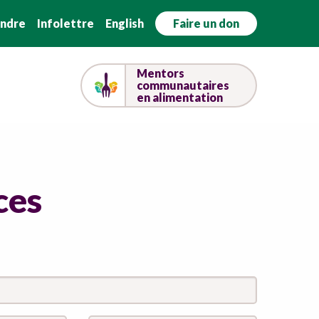
indre
Infolettre
English
Faire un don
Mentors
communautaires
en alimentation
ces