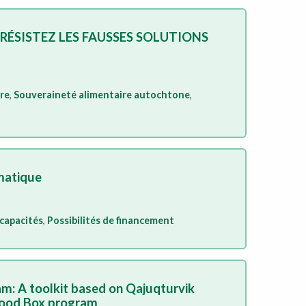
RÉSISTEZ LES FAUSSES SOLUTIONS
ire
,
Souveraineté alimentaire autochtone
,
imatique
capacités
,
Possibilités de financement
m: A toolkit based on Qajuqturvik
Food Box program