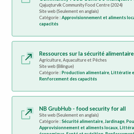
Qajuqturvik Community Food Centre (2024)
Site web (Seulement en anglais)
Catégorie :
Approvisionnement et aliments loc
capacités
Ressources sur la sécurité alimentaire
Agriculture, Aquaculture et Pêches
Site web (Bilingue)
Catégorie :
Production alimentaire
,
Littératie 
Renforcement des capacités
NB GrubHub - food security for all
Site web (Seulement en anglais)
Catégorie :
Sécurité alimentaire
,
Jardinage
,
Pou
Approvisionnement et aliments locaux
,
Littér
économique
,
Santé et nutrition
,
Renforcement