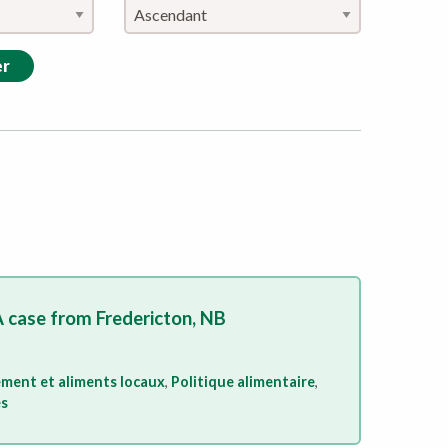
er
 A case from Fredericton, NB
ment et aliments locaux
,
Politique alimentaire
,
és