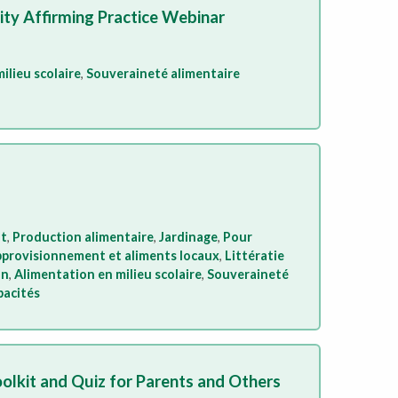
ity Affirming Practice Webinar
ilieu scolaire
,
Souveraineté alimentaire
t
,
Production alimentaire
,
Jardinage
,
Pour
provisionnement et aliments locaux
,
Littératie
on
,
Alimentation en milieu scolaire
,
Souveraineté
pacités
oolkit and Quiz for Parents and Others