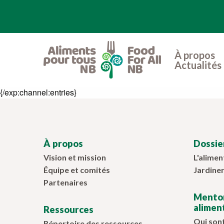
À propos
Actualités 
{/exp:channel:entries}
À propos
Dossier
Vision et mission
L'alimen
Équipe et comités
Jardiner
Partenaires
Mentor
alimen
Ressources
Qui son
Répertoire des ressources