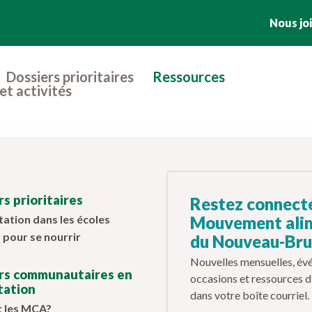
Nous jo
Dossiers prioritaires
Ressources
et activités
s prioritaires
Restez connect
tation dans les écoles
Mouvement ali
 pour se nourrir
du Nouveau-Br
Nouvelles mensuelles, év
s communautaires en
occasions et ressources 
tation
dans votre boîte courriel.
t les MCA?