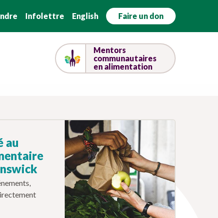
indre
Infolettre
English
Faire un don
Mentors
communautaires
en alimentation
é au
mentaire
unswick
énements,
directement