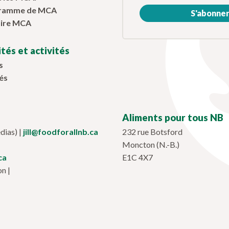
gramme de MCA
S'abonne
ire MCA
tés et activités
s
és
Aliments pour tous NB
dias) |
jill@foodforallnb.ca
232 rue Botsford
Moncton (N.-B.)
ca
E1C 4X7
n |