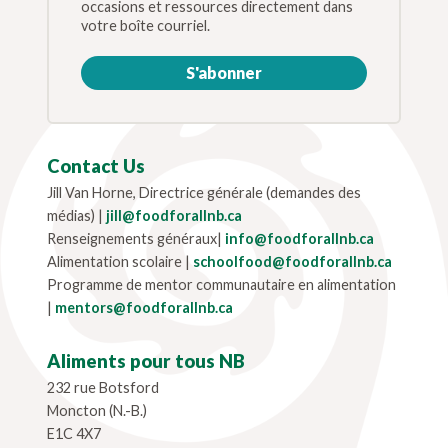
occasions et ressources directement dans
votre boîte courriel.
S'abonner
Contact Us
Jill Van Horne, Directrice générale (demandes des
médias) |
jill@foodforallnb.ca
Renseignements généraux|
info@foodforallnb.ca
Alimentation scolaire |
schoolfood@foodforallnb.ca
Programme de mentor communautaire en alimentation
|
mentors@foodforallnb.ca
Aliments pour tous NB
232 rue Botsford
Moncton (N.-B.)
E1C 4X7