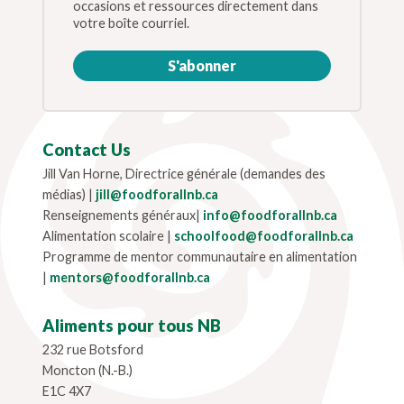
occasions et ressources directement dans
votre boîte courriel.
S'abonner
Contact Us
Jill Van Horne, Directrice générale (demandes des
médias) |
jill@foodforallnb.ca
Renseignements généraux|
info@foodforallnb.ca
Alimentation scolaire |
schoolfood@foodforallnb.ca
Programme de mentor communautaire en alimentation
|
mentors@foodforallnb.ca
Aliments pour tous NB
232 rue Botsford
Moncton (N.-B.)
E1C 4X7